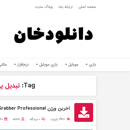
صفحه اصلی
ارتباط باما
وبلاگ سایت
بازی
موبایل
بازی موبایل
نرم‌افزار
مالتی
Tag:
تبدیل پی
آخرین ورژن PdfGrabber Professional – مبدل Pdf + کرک
۱۹۴۸
بازدید
۰
دیدگاه
amir
۲۰ بهمن ۱۴۰۰