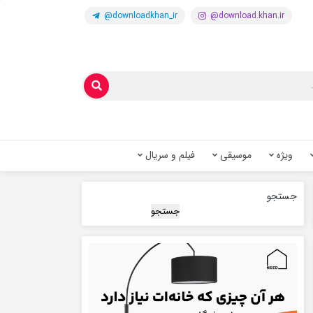
@downloadkhan_ir
@download.khan.ir
ویژه
موسیقی
فیلم و سریال
جستجو
جستجو