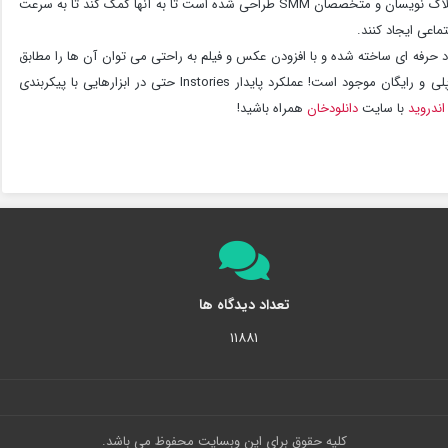
InStories: Insta Stories Maker برنامه ای است! که برای وبلاگ نویسان و متخصصان SMM طراحی شده است تا به آنها کمک کند تا به سرعت
اعی ایجاد کنند.
حرفه ای ساخته شده و با افزودن عکس و فیلم به راحتی می توان آن ها را مطابق
با نیازهای لازم ویرایش و پردازش کرد! این برنامه در گوگل پلی و رایگان موجود است! عملکرد پایدار Instories حتی در ابزارهایی با پیکربندی
اندروید
با سایت
دانلودخان
همراه باشید!
تعداد دیدگاه ها
۱۱۸۸۱
کلیه حقوق برای این وبسایت محفوظ می باشد.