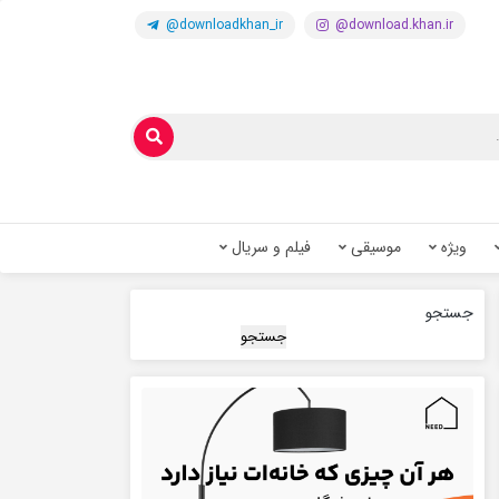
@downloadkhan_ir
@download.khan.ir
ویژه
موسیقی
فیلم و سریال
جستجو
جستجو