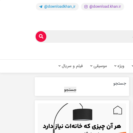
@downloadkhan_ir
@download.khan.ir
ویژه
موسیقی
فیلم و سریال
جستجو
جستجو