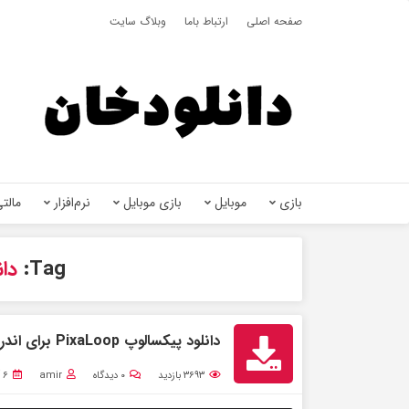
صفحه اصلی
ارتباط باما
وبلاگ سایت
بازی
موبایل
بازی موبایل
نرم‌افزار
مالتی
Tag:
دانل
دانلود پیکسالوپ PixaLoop برای اندروید وآیفون
۳۶۹۳
بازدید
۰
دیدگاه
amir
۶ آذر ۱۳۹۹