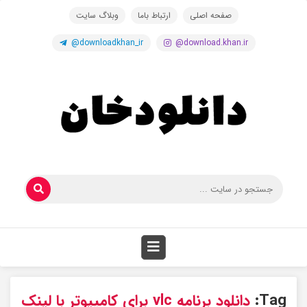
صفحه اصلی
ارتباط باما
وبلاگ سایت
@downloadkhan_ir
@download.khan.ir
Tag:
دانلود برنامه vlc برای کامپیوتر با لینک