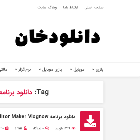
صفحه اصلی
ارتباط باما
وبلاگ سایت
بازی
موبایل
بازی موبایل
نرم‌افزار
مالتی
Tag:
دانلود برنامه vn video editor برای اند
دانلود برنامه VN Video Editor Maker Vlognow اندروید + مود
۲۳۱۹
بازدید
۰
دیدگاه
amir
۲۰ شهریور ۱۴۰۱