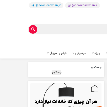
@downloadkhan_ir
@download.khan.ir
ویژه
موسیقی
فیلم و سریال
جستجو
جستجو