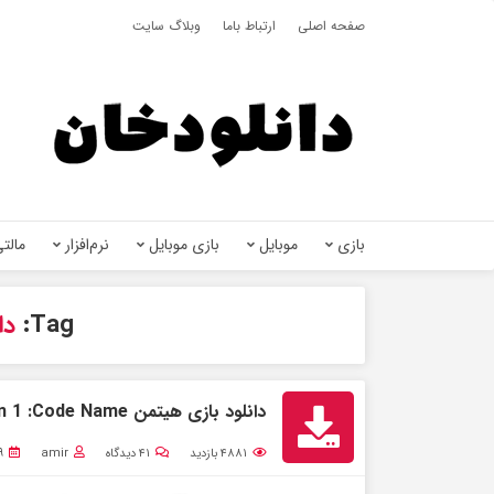
صفحه اصلی
ارتباط باما
وبلاگ سایت
بازی
موبایل
بازی موبایل
نرم‌افزار
مالتی
Tag:
دان
دانلود بازی هیتمن Hitman 1 :Code Name برای کامپیوتر فشرده
۴۸۸۱
بازدید
۴۱
دیدگاه
amir
۹ بهمن 