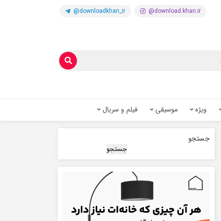
@downloadkhan_ir
@download.khan.ir
ویژه
موسیقی
فیلم و سریال
جستجو
جستجو