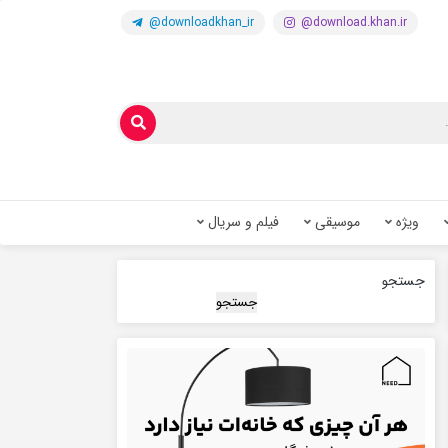
@downloadkhan_ir
@download.khan.ir
ویژه
موسیقی
فیلم و سریال
جستجو
جستجو