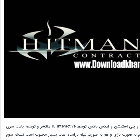
Hitman 3 Contract در سال 2004 برای پلتفرم مایکروسافت و پلی استیشن و ایکس باکس توسط IO Interactive منتشر و توسعه یافت سری
ر معروف است و مامور 47 که داستان هم به صورت بازی و هم به صورت فیلم درامده است بسیار محبوب است نسخه سوم