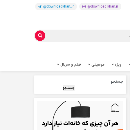
@downloadkhan_ir
@download.khan.ir
ویژه
موسیقی
فیلم و سریال
جستجو
جستجو