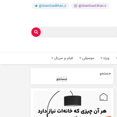
@downloadkhan_ir
@download.khan.ir
ویژه
موسیقی
فیلم و سریال
جستجو
جستجو