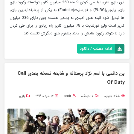
این بازی تقریبا با طی کردن 9 ماه 250 میلیون کاربر توانسته رکورد بازی
بازی پابجی(PUBG) و فورتنایت(Fortnite) به یکی از پرطرفدارترین بازی
ها تبدیل شود البته هنوز امیدی به پابجی هست چون دارای 236 میلیون
کاربر است ولی فورتنایت با 78 میلیون کاربر راه زیادی را برای طی کردن
دارد تا بتواند رکورد هایش را مانند پلتفرم های دیگرش تثبیت کند
ادامه مطلب / دانلود
بن دائمی با اسم نژاد پرستانه و شایعه نسخه بعدی Call
Of Duty
۱۷۵۵
بازدید
۱۷
دیدگاه
amir
۱۷ خرداد ۱۳۹۹
بازی