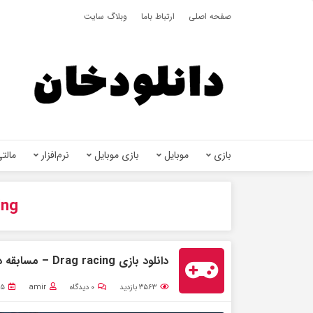
صفحه اصلی
ارتباط باما
وبلاگ سایت
بازی
موبایل
بازی موبایل
نرم‌افزار
مالتی
ing
دانلود بازی Drag racing – مسابقه درگ برای اندروید + مود
۳۵۶۳
بازدید
۰
دیدگاه
amir
۵ شهریور ۱۴۰۱