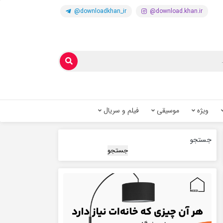
@downloadkhan_ir
@download.khan.ir
ویژه
موسیقی
فیلم و سریال
جستجو
جستجو