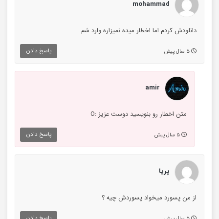
mohammad
دانلودش کردم اما اخطار میده نمیزاره وارد شم
پاسخ دادن
۵ سال پیش
amir
متن اخطار رو بنویسید دوست عزیز :O
پاسخ دادن
۵ سال پیش
پریا
از من پسورد میخواد پسوردش چیه ؟
پاسخ دادن
۵ سال پیش