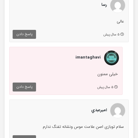
رسا
عالی
پاسخ دادن
۵ سال پیش
imantaghavi
خیلی ممنون
پاسخ دادن
۵ سال پیش
اميرعبدي
سلام توبازی اصن علامت موس ونشانه تفنگ ندارم