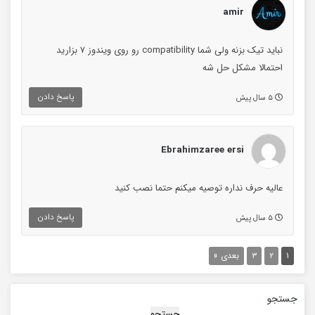
amir
نباید تیک بزنه ولی شما compatibility رو روی ویندوز ۷ بزارید
احتمالا مشکل حل شه
پاسخ دادن
۵ سال پیش
Ebrahimzaree ersi
عالیه حرف نداره توصیه میکنم حتما نصب کنید
پاسخ دادن
۵ سال پیش
۱
۲
۳
بعدی »
جستجو
جستجو