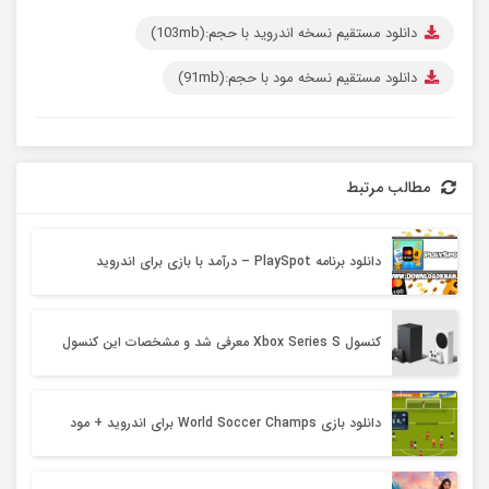
دانلود مستقیم نسخه اندروید با حجم:(103mb)
دانلود مستقیم نسخه مود با حجم:(91mb)
مطالب مرتبط
دانلود برنامه PlaySpot – درآمد با بازی برای اندروید
کنسول Xbox Series S معرفی شد و مشخصات این کنسول
دانلود بازی World Soccer Champs برای اندروید + مود