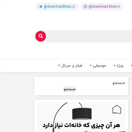
@downloadkhan_ir
@download.khan.ir
ویژه
موسیقی
فیلم و سریال
جستجو
جستجو