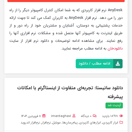
AnyDesk نرم افزار کاربردی که به شما امکان کنترل کامپیوتر دیگر را از راه
دور را می دهد. نرم افزار AnyDesk به کاربران کمک می کند تا جهت ارائه
خدمات پشتیبانی به دوستان، آشنایان و مشتریان خود از راه دور و از
طریق اینترنت به کامپیوتر آنها متصل شده و مشکلات نرم افزاری آنها را
رفع نمایند. برای مشاهده ادامه توضیحات و دانلود نرم افزار از سایت
دانلودخان
به ادامه مطلب مراجعه نمایید.
ادامه مطلب / دانلود
دانلود سانیستا: تجربه‌ای متفاوت از اینستاگرام با امکانات
پیشرفته
آپدیت شد
۱۸۹۷۱
بازدید
۰
دیدگاه
imantaghavi
۸ فروردین ۱۴۰۴
ابزار کاربردی
,
ابزارهای کاربردی
,
پیام‌رسان‌ها
,
موبایل
,
نرم‌افزار
,
نرم‌افزار اندروید