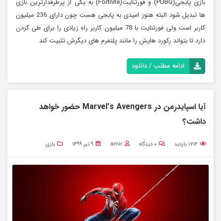
بازی پابجی(PUBG) و فورتنایت(Fortnite) به یکی از پرطرفدارترین بازی
ها تبدیل شود البته هنوز امیدی به پابجی هست چون دارای 236 میلیون
کاربر است ولی فورتنایت با 78 میلیون کاربر راه زیادی را برای طی کردن
دارد تا بتواند رکورد هایش را مانند پلتفرم های دیگرش تثبیت کند
ادامه مطلب / دانلود
آیا اسپایدرمن در Marvel’s Avengers حضور خواهد
داشت؟
۱۷۱۲
بازدید
۰
دیدگاه
amir
۹ تیر ۱۳۹۹
بازی