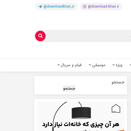
@downloadkhan_ir
@download.khan.ir
ویژه
موسیقی
فیلم و سریال
جستجو
جستجو