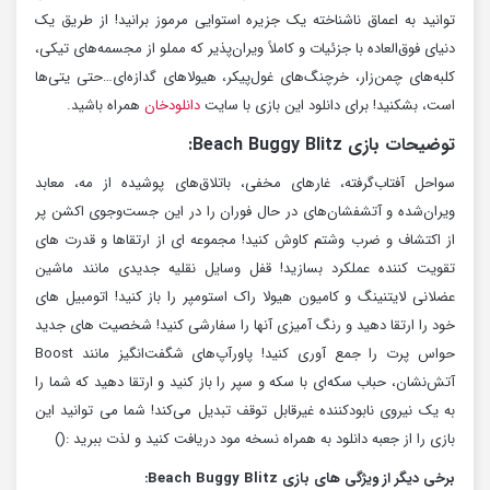
توانید به اعماق ناشناخته یک جزیره استوایی مرموز برانید! از طریق یک
دنیای فوق‌العاده با جزئیات و کاملاً ویران‌پذیر که مملو از مجسمه‌های تیکی،
کلبه‌های چمن‌زار، خرچنگ‌های غول‌پیکر، هیولاهای گدازه‌ای…حتی یتی‌ها
است، بشکنید! برای دانلود این بازی با سایت
دانلودخان
همراه باشید.
توضیحات بازی Beach Buggy Blitz:
سواحل آفتاب‌گرفته، غارهای مخفی، باتلاق‌های پوشیده از مه، معابد
ویران‌شده و آتشفشان‌های در حال فوران را در این جست‌وجوی اکشن پر
از اکتشاف و ضرب وشتم کاوش کنید! مجموعه ای از ارتقاها و قدرت های
تقویت کننده عملکرد بسازید! قفل وسایل نقلیه جدیدی مانند ماشین
عضلانی لایتنینگ و کامیون هیولا راک استومپر را باز کنید! اتومبیل های
خود را ارتقا دهید و رنگ آمیزی آنها را سفارشی کنید! شخصیت های جدید
حواس پرت را جمع آوری کنید! پاورآپ‌های شگفت‌انگیز مانند Boost
آتش‌نشان، حباب سکه‌ای با سکه و سپر را باز کنید و ارتقا دهید که شما را
به یک نیروی نابودکننده غیرقابل توقف تبدیل می‌کند! شما می توانید این
بازی را از جعبه دانلود به همراه نسخه مود دریافت کنید و لذت ببرید :()
برخی دیگر از ویژگی های بازی Beach Buggy Blitz: