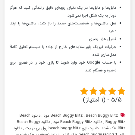
مایل‌ها و مایل‌ها در یک دنیای رویه‌ای دقیق رانندگی کنید که هرگز
دوبار به یک شکل اجرا نمی‌شود.
قفل ماشین‌ها و شخصیت‌های جدید را باز کنید، ماشین‌ها را ارتقا
دهید
کنترل های بصری
جزئیات فیزیک پاوراسلایدهای خارج از جاده با سیستم تعلیق کاملاً
مدل‌سازی شده
با حساب Google خود وارد شوید تا بازی خود را در فضای ابری
ذخیره و همگام کنید
۵/۵ - (۱ امتیاز)
Beach Buggy Blitz مود
,
Beach Buggy Blitz
,
دانلود Beach
Buggy Blitz
,
دانلود Beach Buggy Blitz مود
,
دانلود Beach Buggy
Blitz هک شده
,
دانلود بازی beach buggy blitz پول بی نهایت
,
دانلود
بازی beach buggy racing 1 هک شده
,
دانلود نسخه ی هک شده ی