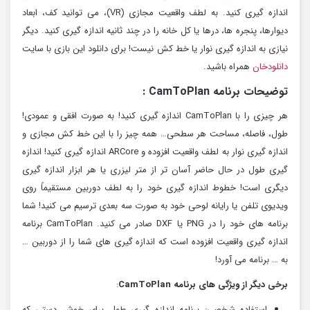
اندازه گیری کنید. به لطف واقعیت مجازی (VR)، می توانید کف، ابعاد
دیوارها، پنجره ها، درها یا کل خانه را در چند ثانیه اندازه گیری کنید. دیگر
نیازی به اندازه گیری نوار یا خط کش نیست! برای دانلود این بازی با سایت
دانلودخان
همراه باشید.
توضیحات برنامه CamToPlan :
هر چیزی را با CamToPlan اندازه گیری کنید! به صورت افقی و عمودی!
طول، فاصله، مساحت هر سطحی… همه چیز را با این خط کش مجازی و
اندازه گیری نوار به لطف واقعیت افزوده و ARCore اندازه گیری کنید! اندازه
گیری طول در حال حاضر آسان تر از متر لیزری یا هر ابزار اندازه گیری
دیگری است! خطوط اندازه گیری خود را به لطف دوربین مستقیماً روی
ویدیوی تلفن یا رایانه لوحی خود به صورت سه بعدی ترسیم می کنید! شما
برنامه های خود را در PNG یا DXF صادر می کنید. CamToPlan برنامه
اندازه گیری واقعیت افزوده است که اندازه گیری های شما را از دوربین …
به … برنامه می آورد!
برخی دیگر از ویژگی های برنامه CamToPlan
:
استفاده شخصی: برنامه اندازه گیری طول برای خوش دستی که