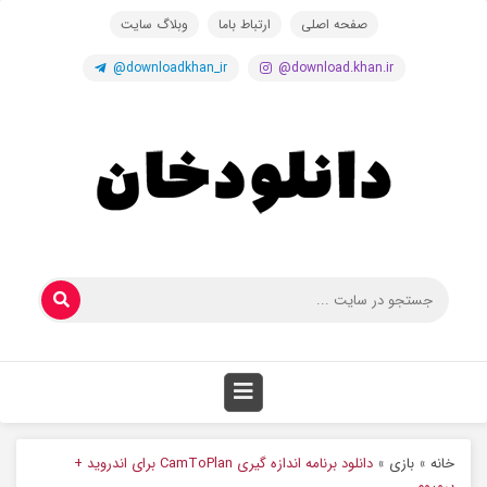
صفحه اصلی
ارتباط باما
وبلاگ سایت
@downloadkhan_ir
@download.khan.ir
خانه
»
بازی
»
دانلود برنامه اندازه گیری CamToPlan برای اندروید +
پرمیوم