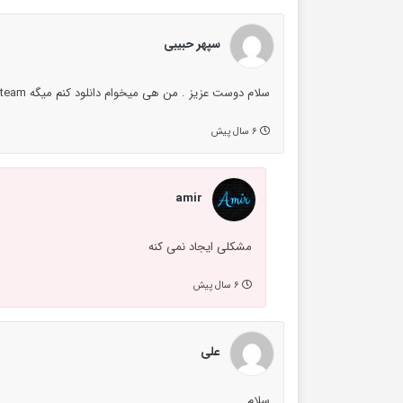
سپهر حبیبی
سلام دوست عزیز . من هی میخوام دانلود کنم میگه steam هنوز نصب نشده . اون چی میگه ؟ میشه راهنمایی کنی لطفا؟
۶ سال پیش
amir
مشکلی ایجاد نمی کنه
۶ سال پیش
علی
سلام