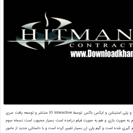
Hitman 3 Contract در سال 2004 برای پلتفرم مایکروسافت و پلی استیشن و ایکس باکس توسط IO Interactive منتشر و توسعه یافت سری
ر معروف است و مامور 47 که داستان هم به صورت بازی و هم به صورت فیلم درامده است بسیار محبوب است نسخه سوم
یری شده است و گیم پلی ان بسیار تغییر کرده است و با داستانی جدید از مامور