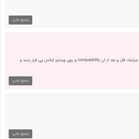
پاسخ دادن
مشکل از طرفه ویندوز هست بعد از استخراج باید وارد جزئیات فال و بعد از ان compatiblity و روی ویندوز ایکس پی قرار بدید و
پاسخ دادن
پاسخ دادن