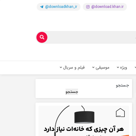
@downloadkhan_ir
@download.khan.ir
ویژه
موسیقی
فیلم و سریال
جستجو
جستجو