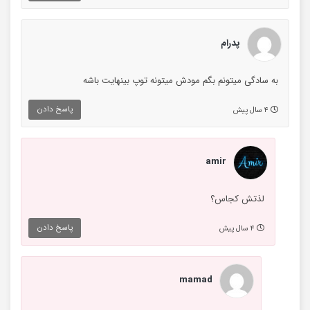
پدرام
به سادگی میتونم بگم مودش میتونه توپ بینهایت باشه
پاسخ دادن
۴ سال پیش
amir
لذتش کجاس؟
پاسخ دادن
۴ سال پیش
mamad