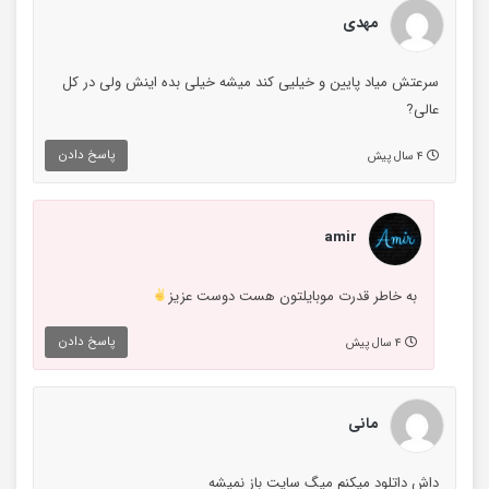
مهدی
سرعتش میاد پایین و خیلیی کند میشه خیلی بده اینش ولی در کل
عالی?
پاسخ دادن
۴ سال پیش
amir
به خاطر قدرت موبایلتون هست دوست عزیز
پاسخ دادن
۴ سال پیش
مانی
داش داتلود میکنم میگ سایت باز نمیشه