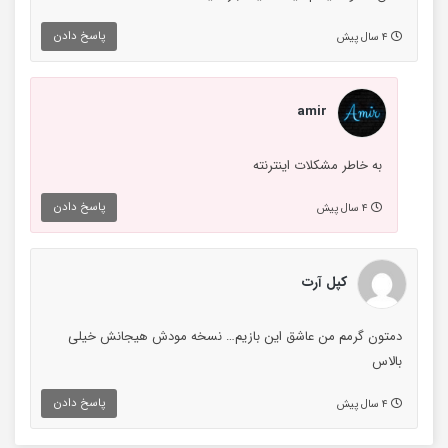
پاسخ دادن
۴ سال پیش
amir
به خاطر مشکلات اینترنته
پاسخ دادن
۴ سال پیش
کپل آرت
دمتون گرمم من عاشق این بازیم… نسخه مودش هیجانش خیلی
بالاس
پاسخ دادن
۴ سال پیش