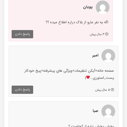
پویان
اگه یه نفر مارو از بلاک دراره اطلاع میده ؟؟
پاسخ دادن
۳ سال پیش
امیر
صفحه خانه>آیکن تنظیمات>ویژگی های پیشرفته>پیخ خودکار
پست_استوری…
|
پاسخ دادن
۵ سال پیش
صبا
بخش پخش زنده از کجاست ؟