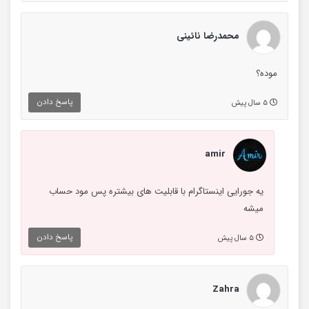
محمدرضا نائینی
موده؟
پاسخ دادن
۵ سال پیش
amir
یه جورایی اینستاگرام با قابلیت های بیشتره پس مود حساب
میشه
پاسخ دادن
۵ سال پیش
Zahra