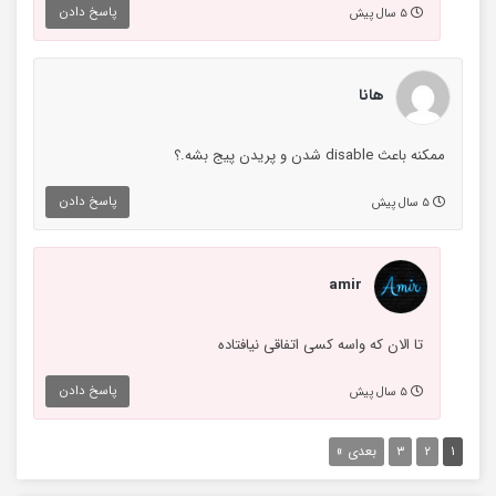
پاسخ دادن
۵ سال پیش
هانا
ممکنه باعث disable شدن و پریدن پیج بشه.؟
پاسخ دادن
۵ سال پیش
amir
تا الان که واسه کسی اتفاقی نیافتاده
پاسخ دادن
۵ سال پیش
۱
۲
۳
بعدی »