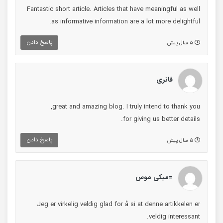
Fantastic short article. Articles that have meaningful as well
as informative information are a lot more delightful.
پاسخ دادن
۵ سال پیش
فانری
great and amazing blog. I truly intend to thank you,
for giving us better details.
پاسخ دادن
۵ سال پیش
=میکی موس
Jeg er virkelig veldig glad for å si at denne artikkelen er
veldig interessant.