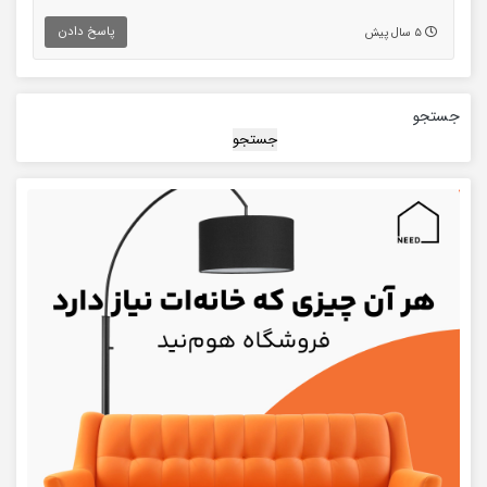
پاسخ دادن
۵ سال پیش
جستجو
جستجو