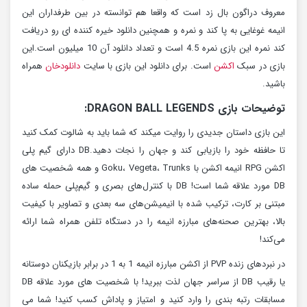
معروف دراگون بال زد است که واقعا هم توانسته در بین طرفداران این
انیمه غوغایی به پا کند و نمره و همچنین دانلود خیره کننده ای رو دریافت
کند نمره این بازی نمره 4.5 است و تعداد دانلود آن 10 میلیون است.این
بازی در سبک
اکشن
است. برای دانلود این بازی با سایت
دانلودخان
همراه
باشید.
توضیحات بازی DRAGON BALL LEGENDS:
این بازی داستان جدیدی را روایت میکند که شما باید به شالوت کمک کنید
تا حافظه خود را بازیابی کند و جهان را نجات دهید.DB دارای گیم پلی
اکشن RPG انیمه اکشن با Goku، Vegeta، Trunks و همه شخصیت های
DB مورد علاقه شما است! DB با کنترل‌های بصری و گیم‌پلی حمله ساده
مبتنی بر کارت، ترکیب شده با انیمیشن‌های سه بعدی و تصاویر با کیفیت
بالا، بهترین صحنه‌های مبارزه انیمه را در دستگاه تلفن همراه شما ارائه
می‌کند!
در نبردهای زنده PVP از اکشن مبارزه انیمه 1 به 1 در برابر بازیکنان دوستانه
یا رقیب DB از سراسر جهان لذت ببرید! با شخصیت های مورد علاقه DB
مسابقات رتبه بندی را وارد کنید و امتیاز و پاداش کسب کنید! شما می