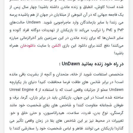
شده است! کاوش، انطباق و زنده ماندن داشته باشید! چهار سال پس از
یک فاجعه جهانی که در آن انبوهی از مبتلایان در جهان از هم پاشیده پرسه
می زنند! با سایر بازماندگان وارد ماجراجویی شوید. Undawn حالت‌های
PvP و PvE را ترکیب می‌کند تا بازیکنان از تهدیدات دوگانه افراد آلوده و
سایر انسان‌ها که برای زنده ماندن در این سرزمین بایر آخرالزمانی مبارزه
می‌کنند! دفع کنند.برای دانلود این بازی
اکشن
با سایت
دانلودخان
همراه
باشید!
در راه خود زنده بمانید UnDawn :
متخصص استقامت شوید از خانه، متحدان و آنچه از بشریت باقی مانده
است! در برابر شانس های طاقت فرسا محافظت کنید! دنیای باز یکپارچه
Undawn مملو از جزئیات واقعی است که با استفاده از Unreal Engine 4
ساخته شده است! در این جهان، بازیکنان باید در برابر باران، گرما، برف و
طوفان شجاعانه مقاومت کنند! و شاخص های بقای شخصیت خود مانند
گرسنگی، نوع بدن، قدرت، سلامت، هیدراتاسیون، و حتی خلق و خو.
تغییرات در محیط نیز بر این شاخص های بقا در زمان واقعی تأثیر می
گذارد! بازیکنان می توانند ظاهر و لباس شخصیت خود را سفارشی کنند! با