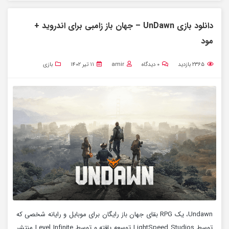
دانلود بازی UnDawn – جهان باز زامبی برای اندروید +
مود
۲۳۶۵
بازدید
۰
دیدگاه
amir
۱۱ تیر ۱۴۰۲
بازی
Undawn، یک RPG بقای جهان باز رایگان برای موبایل و رایانه شخصی که
توسط LightSpeed ​​Studios توسعه یافته و توسط Level Infinite منتشر